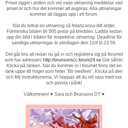
Priser ligger i potten och vid varje utmaning meddelas vad
priset är och hur det kommer att avgöras. Alla utmaningar
kommer att läggas upp i ett forum.
När du tolkat en utmaning så fota/scanna ditt alster.
Förminska bilden till 500 pixlar på bredden. Ladda sedan
upp din bild i tråden för respektive utmaning. Deadline för
samtliga utmaningar är söndagen den 11/4 kl.23.59.
Det går bra att redan nu gå in och registrera sig på forumet
som har adressen:
http://brunsonscc.forum24.se
Gör såhär:
Klicka på länken. När du kommer in i forumet finns det en
länk uppe till höger som heter "Bli medlem". Klicka på den
och följ instruktionerna. Vi hoppas att du vill vara med oss
och pyssla i påsk!
Välkommen! ♥ Sara och Brunsons DT ♥