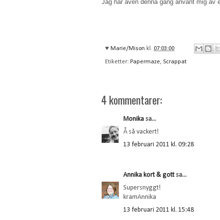
Jag har även denna gång använt mig av e
♥
Marie/Mison
kl.
07:03:00
Etiketter:
Papermaze
,
Scrappat
4 kommentarer:
Monika
sa...
Å så vackert!
13 februari 2011 kl. 09:28
Annika kort & gott
sa...
Supersnyggt!
kramAnnika
13 februari 2011 kl. 15:48