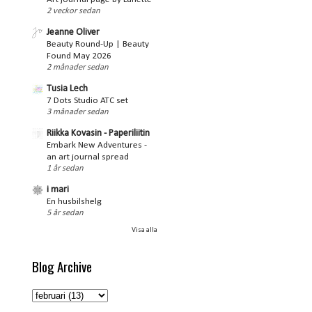
2 veckor sedan
Jeanne Oliver
Beauty Round-Up | Beauty
Found May 2026
2 månader sedan
Tusia Lech
7 Dots Studio ATC set
3 månader sedan
Riikka Kovasin - Paperiliitin
Embark New Adventures -
an art journal spread
1 år sedan
i mari
En husbilshelg
5 år sedan
Visa alla
Blog Archive