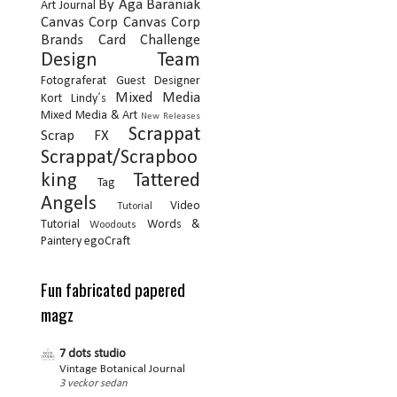
By Aga Baraniak
Art Journal
Canvas Corp
Canvas Corp
Brands
Card
Challenge
Design Team
Fotograferat
Guest Designer
Mixed Media
Kort
Lindy´s
Mixed Media & Art
New Releases
Scrappat
Scrap FX
Scrappat/Scrapboo
king
Tattered
Tag
Angels
Video
Tutorial
Tutorial
Words &
Woodouts
Paintery
egoCraft
Fun fabricated papered
magz
7 dots studio
Vintage Botanical Journal
3 veckor sedan