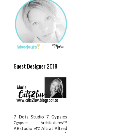
Guest Designer 2018
7 Dots Studio
7 Gypsies
7gypsies Architextures™
ABstudio
Altrat
Altred
ATC