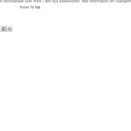
n textstämpel som finns i den nya kollektionen. Mer information om stämpel
finner Ni
här
.