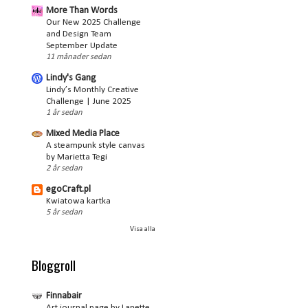
More Than Words
Our New 2025 Challenge
and Design Team
September Update
11 månader sedan
Lindy's Gang
Lindy’s Monthly Creative
Challenge | June 2025
1 år sedan
Mixed Media Place
A steampunk style canvas
by Marietta Tegi
2 år sedan
egoCraft.pl
Kwiatowa kartka
5 år sedan
Visa alla
Bloggroll
Finnabair
Art journal page by Lanette