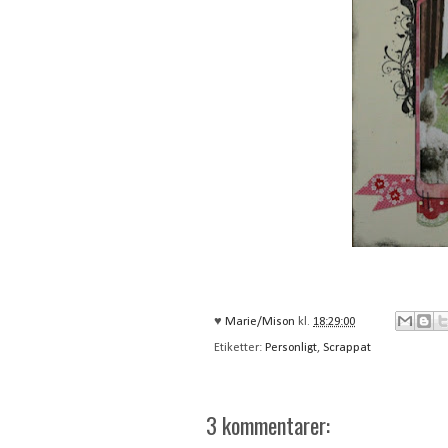
♥
Marie/Mison
kl.
18:29:00
Etiketter:
Personligt
,
Scrappat
3 kommentarer: