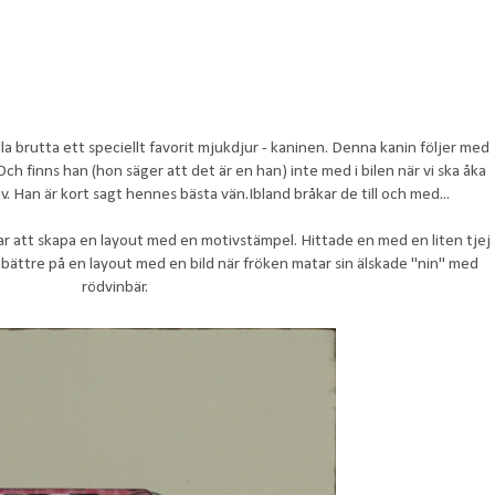
la brutta ett speciellt favorit mjukdjur - kaninen. Denna kanin följer med
ch finns han (hon säger att det är en han) inte med i bilen när vi ska åka
iv. Han är kort sagt hennes bästa vän.Ibland bråkar de till och med...
ar att skapa en layout med en motivstämpel. Hittade en med en liten tjej
l bättre på en layout med en bild när fröken matar sin älskade "nin" med
rödvinbär.