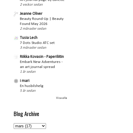
2 veckor sedan
Jeanne Oliver
Beauty Round-Up | Beauty
Found May 2026
2 månader sedan
Tusia Lech
7 Dots Studio ATC set
3 månader sedan
Riikka Kovasin - Paperiliitin
Embark New Adventures -
an art journal spread
1 år sedan
i mari
En husbilshelg
5 år sedan
Visa alla
Blog Archive