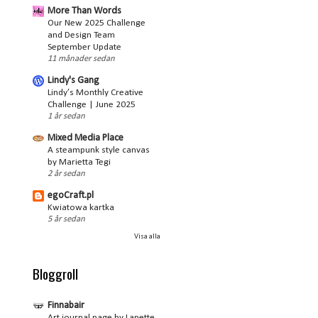
More Than Words
Our New 2025 Challenge
and Design Team
September Update
11 månader sedan
Lindy's Gang
Lindy’s Monthly Creative
Challenge | June 2025
1 år sedan
Mixed Media Place
A steampunk style canvas
by Marietta Tegi
2 år sedan
egoCraft.pl
Kwiatowa kartka
5 år sedan
Visa alla
Bloggroll
Finnabair
Art journal page by Lanette