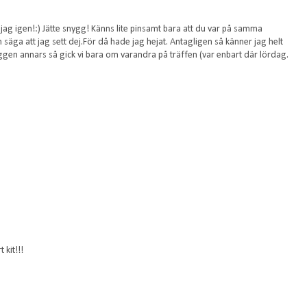
jag igen!:) Jätte snygg! Känns lite pinsamt bara att du var på samma
n säga att jag sett dej.För då hade jag hejat. Antagligen så känner jag helt
loggen annars så gick vi bara om varandra på träffen (var enbart där lördag.
 kit!!!