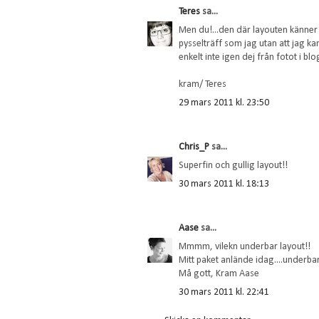
Teres
sa...
Men du!...den där layouten känner 
pysselträff som jag utan att jag ka
enkelt inte igen dej från fotot i b
kram/ Teres
29 mars 2011 kl. 23:50
Chris_P
sa...
Superfin och gullig layout!!
30 mars 2011 kl. 18:13
Aase
sa...
Mmmm, vilekn underbar layout!!
Mitt paket anlände idag....underbart
Må gott, Kram Aase
30 mars 2011 kl. 22:41