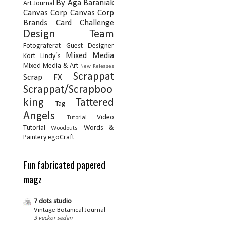
By Aga Baraniak
Art Journal
Canvas Corp
Canvas Corp
Brands
Card
Challenge
Design Team
Fotograferat
Guest Designer
Mixed Media
Kort
Lindy´s
Mixed Media & Art
New Releases
Scrappat
Scrap FX
Scrappat/Scrapboo
king
Tattered
Tag
Angels
Video
Tutorial
Tutorial
Words &
Woodouts
Paintery
egoCraft
Fun fabricated papered
magz
7 dots studio
Vintage Botanical Journal
3 veckor sedan