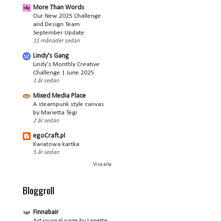
More Than Words
Our New 2025 Challenge
and Design Team
September Update
11 månader sedan
Lindy's Gang
Lindy’s Monthly Creative
Challenge | June 2025
1 år sedan
Mixed Media Place
A steampunk style canvas
by Marietta Tegi
2 år sedan
egoCraft.pl
Kwiatowa kartka
5 år sedan
Visa alla
Bloggroll
Finnabair
Art journal page by Lanette