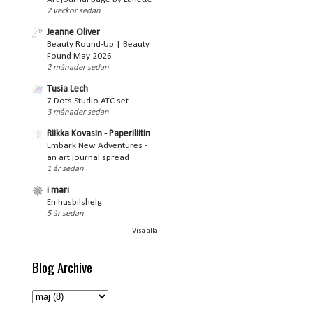
2 veckor sedan
Jeanne Oliver
Beauty Round-Up | Beauty
Found May 2026
2 månader sedan
Tusia Lech
7 Dots Studio ATC set
3 månader sedan
Riikka Kovasin - Paperiliitin
Embark New Adventures -
an art journal spread
1 år sedan
i mari
En husbilshelg
5 år sedan
Visa alla
Blog Archive