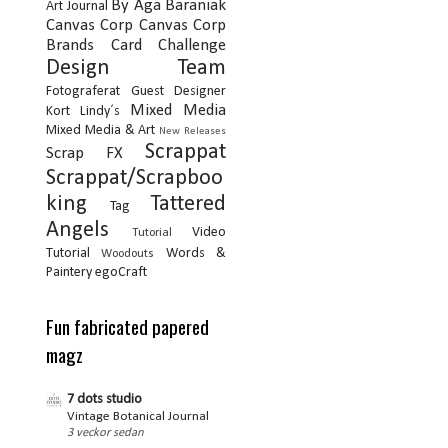
By Aga Baraniak
Art Journal
Canvas Corp
Canvas Corp
Brands
Card
Challenge
Design Team
Fotograferat
Guest Designer
Mixed Media
Kort
Lindy´s
Mixed Media & Art
New Releases
Scrappat
Scrap FX
Scrappat/Scrapboo
king
Tattered
Tag
Angels
Video
Tutorial
Tutorial
Words &
Woodouts
Paintery
egoCraft
Fun fabricated papered
magz
7 dots studio
Vintage Botanical Journal
3 veckor sedan