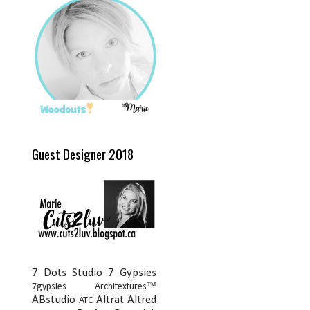
Guest Designer 2018
7 Dots Studio
7 Gypsies
7gypsies Architextures™
ABstudio
Altrat
Altred
ATC