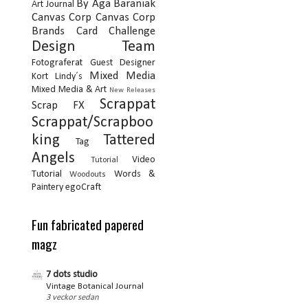
By Aga Baraniak
Art Journal
Canvas Corp
Canvas Corp
Brands
Card
Challenge
Design Team
Fotograferat
Guest Designer
Mixed Media
Kort
Lindy´s
Mixed Media & Art
New Releases
Scrappat
Scrap FX
Scrappat/Scrapboo
king
Tattered
Tag
Angels
Video
Tutorial
Tutorial
Words &
Woodouts
Paintery
egoCraft
Fun fabricated papered
magz
7 dots studio
Vintage Botanical Journal
3 veckor sedan