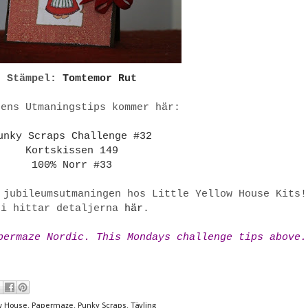
Stämpel:
Tomtemor Rut
gens Utmaningstips kommer här:
unky Scraps Challenge #32
Kortskissen 149
100% Norr #33
 jubileumsutmaningen hos Little Yellow House Kits!
Ni hittar detaljerna
här
.
permaze Nordic. This Mondays challenge tips above.
ow House
,
Papermaze
,
Punky Scraps
,
Tävling