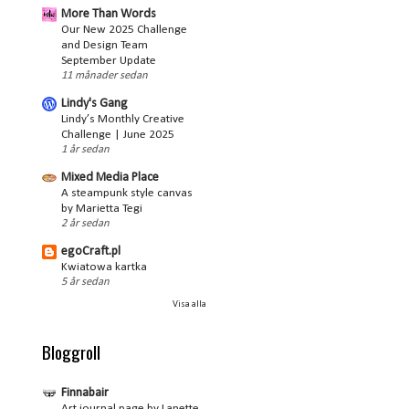
More Than Words
Our New 2025 Challenge
and Design Team
September Update
11 månader sedan
Lindy's Gang
Lindy’s Monthly Creative
Challenge | June 2025
1 år sedan
Mixed Media Place
A steampunk style canvas
by Marietta Tegi
2 år sedan
egoCraft.pl
Kwiatowa kartka
5 år sedan
Visa alla
Bloggroll
Finnabair
Art journal page by Lanette