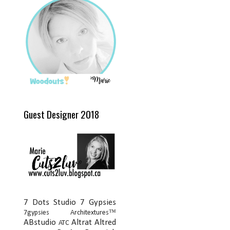
Guest Designer 2018
7 Dots Studio
7 Gypsies
7gypsies Architextures™
ABstudio
Altrat
Altred
ATC