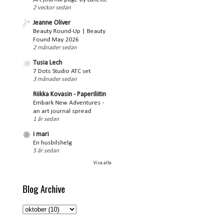
2 veckor sedan
Jeanne Oliver
Beauty Round-Up | Beauty
Found May 2026
2 månader sedan
Tusia Lech
7 Dots Studio ATC set
3 månader sedan
Riikka Kovasin - Paperiliitin
Embark New Adventures -
an art journal spread
1 år sedan
i mari
En husbilshelg
5 år sedan
Visa alla
Blog Archive