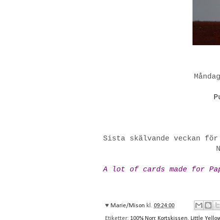
Månda
P
Sista skälvande veckan för
A lot of cards made for Pa
♥
Marie/Mison
kl.
09:24:00
Etiketter:
100% Norr
,
Kortskissen
,
Little Yell