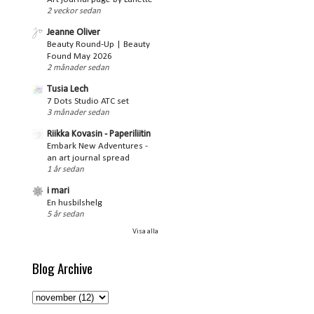
2 veckor sedan
Jeanne Oliver
Beauty Round-Up | Beauty
Found May 2026
2 månader sedan
Tusia Lech
7 Dots Studio ATC set
3 månader sedan
Riikka Kovasin - Paperiliitin
Embark New Adventures -
an art journal spread
1 år sedan
i mari
En husbilshelg
5 år sedan
Visa alla
Blog Archive