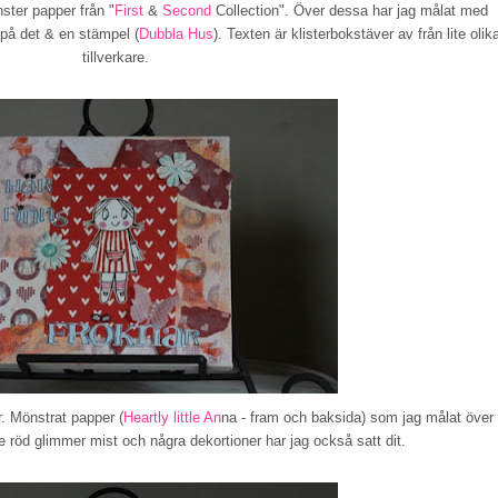
ster papper från "
First
&
Second
Collection". Över dessa har jag målat med
på det & en stämpel (
Dubbla Hus
). Texten är klisterbokstäver av från lite olik
tillverkare.
. Mönstrat papper (
Heartly little An
na - fram och baksida) som jag målat över
te röd glimmer mist och några dekortioner har jag också satt dit.