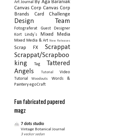
By Aga Baraniak
Art Journal
Canvas Corp
Canvas Corp
Brands
Card
Challenge
Design Team
Fotograferat
Guest Designer
Mixed Media
Kort
Lindy´s
Mixed Media & Art
New Releases
Scrappat
Scrap FX
Scrappat/Scrapboo
king
Tattered
Tag
Angels
Video
Tutorial
Tutorial
Words &
Woodouts
Paintery
egoCraft
Fun fabricated papered
magz
7 dots studio
Vintage Botanical Journal
3 veckor sedan