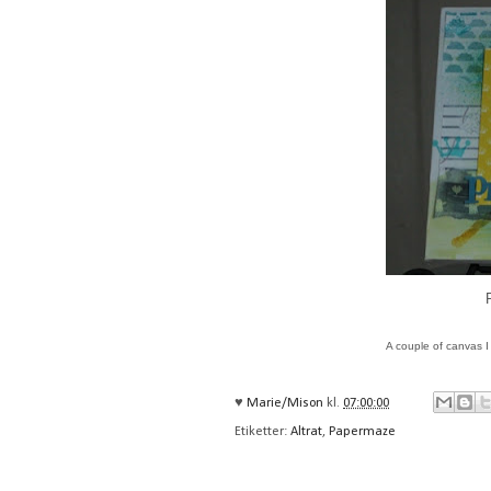
A couple of canvas 
♥
Marie/Mison
kl.
07:00:00
Etiketter:
Altrat
,
Papermaze