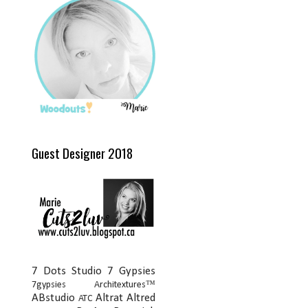
Guest Designer 2018
7 Dots Studio
7 Gypsies
7gypsies Architextures™
ABstudio
Altrat
Altred
ATC