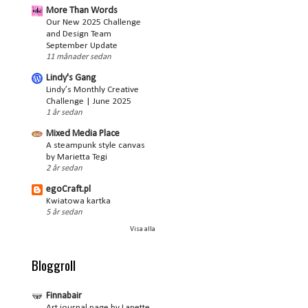
More Than Words
Our New 2025 Challenge
and Design Team
September Update
11 månader sedan
Lindy's Gang
Lindy’s Monthly Creative
Challenge | June 2025
1 år sedan
Mixed Media Place
A steampunk style canvas
by Marietta Tegi
2 år sedan
egoCraft.pl
Kwiatowa kartka
5 år sedan
Visa alla
Bloggroll
Finnabair
Art journal page by Lanette