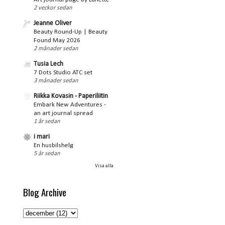
2 veckor sedan
Jeanne Oliver
Beauty Round-Up | Beauty
Found May 2026
2 månader sedan
Tusia Lech
7 Dots Studio ATC set
3 månader sedan
Riikka Kovasin - Paperiliitin
Embark New Adventures -
an art journal spread
1 år sedan
i mari
En husbilshelg
5 år sedan
Visa alla
Blog Archive