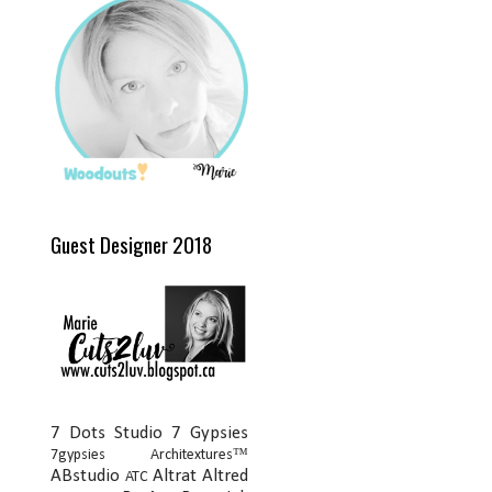
Guest Designer 2018
7 Dots Studio
7 Gypsies
7gypsies Architextures™
ABstudio
Altrat
Altred
ATC