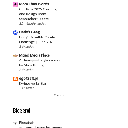
More Than Words
Our New 2025 Challenge
and Design Team
September Update
11 månader sedan
Lindy's Gang
Lindy’s Monthly Creative
Challenge | June 2025
1 år sedan
Mixed Media Place
A steampunk style canvas
by Marietta Tegi
2 år sedan
egoCraft.pl
Kwiatowa kartka
5 år sedan
Visa alla
Bloggroll
Finnabair
Art journal page by Lanette