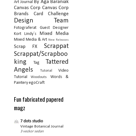
By Aga Baraniak
Art Journal
Canvas Corp
Canvas Corp
Brands
Card
Challenge
Design Team
Fotograferat
Guest Designer
Mixed Media
Kort
Lindy´s
Mixed Media & Art
New Releases
Scrappat
Scrap FX
Scrappat/Scrapboo
king
Tattered
Tag
Angels
Video
Tutorial
Tutorial
Words &
Woodouts
Paintery
egoCraft
Fun fabricated papered
magz
7 dots studio
Vintage Botanical Journal
3 veckor sedan