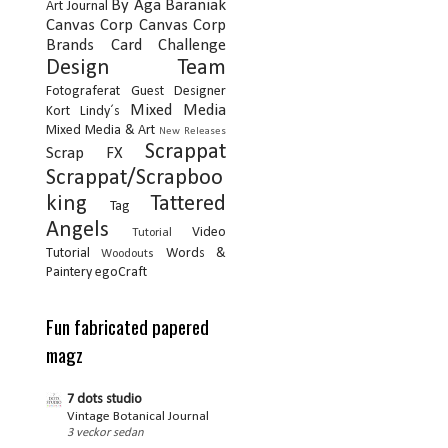
By Aga Baraniak
Art Journal
Canvas Corp
Canvas Corp
Brands
Card
Challenge
Design Team
Fotograferat
Guest Designer
Mixed Media
Kort
Lindy´s
Mixed Media & Art
New Releases
Scrappat
Scrap FX
Scrappat/Scrapboo
king
Tattered
Tag
Angels
Video
Tutorial
Tutorial
Words &
Woodouts
Paintery
egoCraft
Fun fabricated papered
magz
7 dots studio
Vintage Botanical Journal
3 veckor sedan