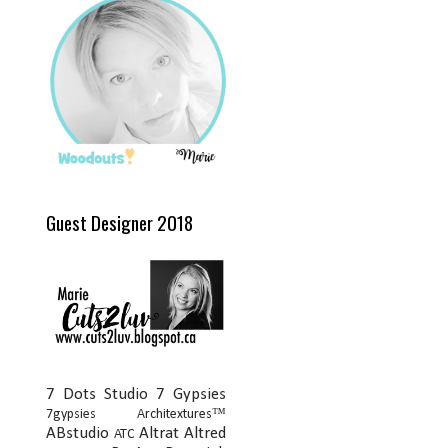
Guest Designer 2018
7 Dots Studio
7 Gypsies
7gypsies Architextures™
ABstudio
Altrat
Altred
ATC