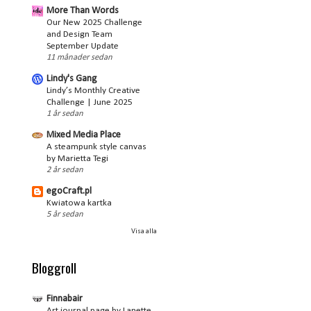
More Than Words
Our New 2025 Challenge
and Design Team
September Update
11 månader sedan
Lindy's Gang
Lindy’s Monthly Creative
Challenge | June 2025
1 år sedan
Mixed Media Place
A steampunk style canvas
by Marietta Tegi
2 år sedan
egoCraft.pl
Kwiatowa kartka
5 år sedan
Visa alla
Bloggroll
Finnabair
Art journal page by Lanette