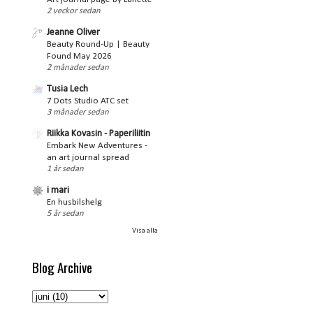
2 veckor sedan
Jeanne Oliver
Beauty Round-Up | Beauty
Found May 2026
2 månader sedan
Tusia Lech
7 Dots Studio ATC set
3 månader sedan
Riikka Kovasin - Paperiliitin
Embark New Adventures -
an art journal spread
1 år sedan
i mari
En husbilshelg
5 år sedan
Visa alla
Blog Archive