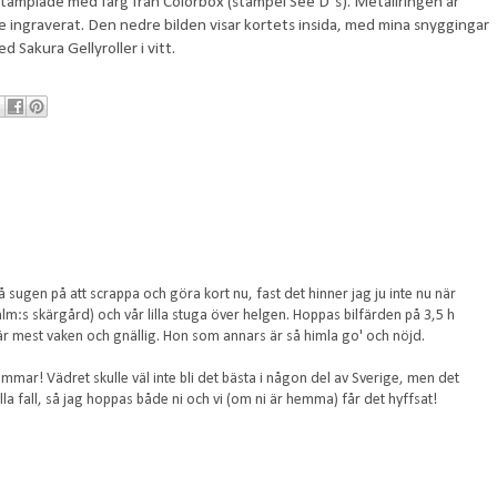
itstämplade med färg från Colorbox (stämpel See D´s). Metallringen är
e ingraverat. Den nedre bilden visar kortets insida, med mina snyggingar
 Sakura Gellyroller i vitt.
så sugen på att scrappa och göra kort nu, fast det hinner jag ju inte nu när
thlm:s skärgård) och vår lilla stuga över helgen. Hoppas bilfärden på 3,5 h
är mest vaken och gnällig. Hon som annars är så himla go' och nöjd.
mar! Vädret skulle väl inte bli det bästa i någon del av Sverige, men det
alla fall, så jag hoppas både ni och vi (om ni är hemma) får det hyffsat!