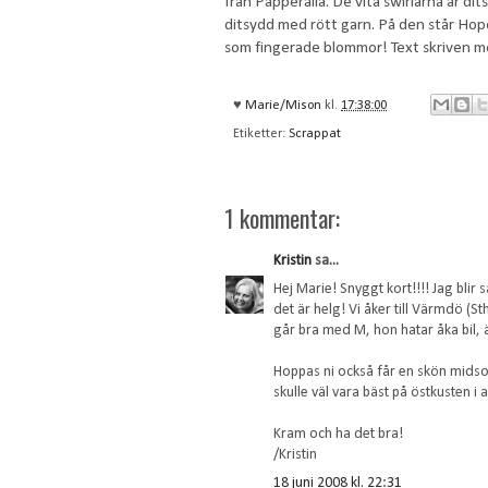
från Papperalla. De vita swirlarna är d
ditsydd med rött garn. På den står Hop
som fingerade blommor! Text skriven med
♥
Marie/Mison
kl.
17:38:00
Etiketter:
Scrappat
1 kommentar:
Kristin
sa...
Hej Marie! Snyggt kort!!!! Jag blir 
det är helg! Vi åker till Värmdö (S
går bra med M, hon hatar åka bil, 
Hoppas ni också får en skön midsom
skulle väl vara bäst på östkusten i 
Kram och ha det bra!
/Kristin
18 juni 2008 kl. 22:31