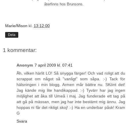
återfinns hos Brunsons.
Marie/Mison
kl.
13:12:00
Dela
1 kommentar:
Anonym
7 april 2009 kl. 07:41
Åh, vilken härlit LO! Så snygga färger! Och vad roligt att du
scrappat om något så "vanligt" som såpa. :-) Tack för
hälsningen i min blogg. Armen mår bättre nu. SKönt det!
Jag kände mig lite handikappad. :-) Tyvärr har jag ingen
möjlighet att åka till Umeå i maj. Jag funderade ett tag på
att gå på mässan, men jag har inte bestämt mig ännu. Jag
hoppas ni får det riktigt skoj! :-) Ha en underbar påsk! Kram
G
Svara