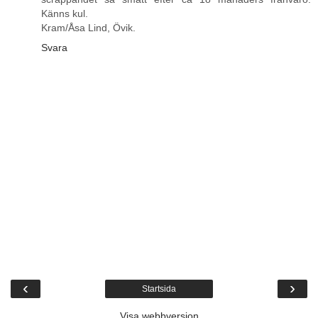
Känns kul.
Kram/Åsa Lind, Övik.
Svara
‹
›
Startsida
Visa webbversion