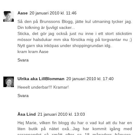
Aase
20 januari 2010 kl. 11:46
Så den på Brunssons Blogg, jätte kul utmaning tycker jag.
Din tolkning är ljuvligt vacker...
Sticka, det gör jag också just nu inne i ett stort stickstim
mössor halsdukar mm ska försöka mig på torgvantar nu ;)
Nytt garn ska inköpas under shoppingrundan idg.
kram kram Aase
Svara
Ulrika aka LillBlomman
20 januari 2010 kl. 17:40
Heeelt underbar!!! Kramar!
Svara
Åsa Lind
21 januari 2010 kl. 13:03
Hej Marie, vilken fin blogg du har o vad kul att du har en
liten butik på nätet oxå...Jag har kommit igång med
scrappandet så smått efter ca 18 månaders frånvaro.