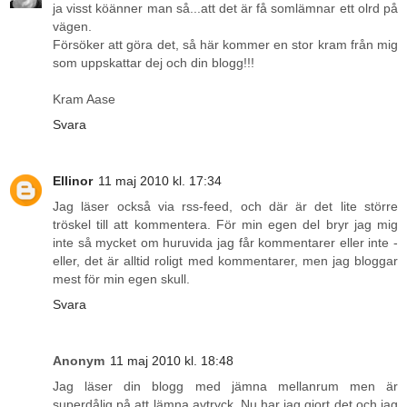
ja visst köänner man så...att det är få somlämnar ett olrd på
vägen.
Försöker att göra det, så här kommer en stor kram från mig
som uppskattar dej och din blogg!!!
Kram Aase
Svara
Ellinor
11 maj 2010 kl. 17:34
Jag läser också via rss-feed, och där är det lite större
tröskel till att kommentera. För min egen del bryr jag mig
inte så mycket om huruvida jag får kommentarer eller inte -
eller, det är alltid roligt med kommentarer, men jag bloggar
mest för min egen skull.
Svara
Anonym
11 maj 2010 kl. 18:48
Jag läser din blogg med jämna mellanrum men är
superdålig på att lämna avtryck. Nu har jag gjort det och jag