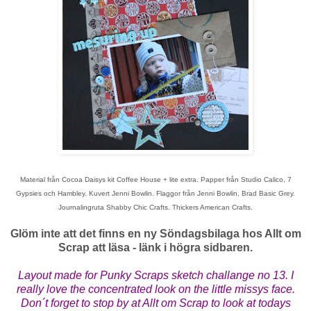
Material från Cocoa Daisys kit Coffee House + lite extra. Papper från Studio Calico, 7
Gypsies och Hambley. Kuvert Jenni Bowlin. Flaggor från Jenni Bowlin, Brad Basic Grey.
Journalingruta Shabby Chic Crafts. Thickers American Crafts.
Glöm inte att det finns en ny Söndagsbilaga hos Allt om
Scrap att läsa - länk i högra sidbaren.
Layout made for Punky Scraps sketch challange no 13. I
really love the concentrated look on the little missys face.
Don´t forget to stop by at Allt om Scrap to look at todays