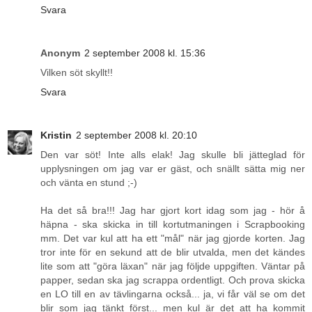
Svara
Anonym
2 september 2008 kl. 15:36
Vilken söt skyllt!!
Svara
Kristin
2 september 2008 kl. 20:10
Den var söt! Inte alls elak! Jag skulle bli jätteglad för
upplysningen om jag var er gäst, och snällt sätta mig ner
och vänta en stund ;-)
Ha det så bra!!! Jag har gjort kort idag som jag - hör å
häpna - ska skicka in till kortutmaningen i Scrapbooking
mm. Det var kul att ha ett "mål" när jag gjorde korten. Jag
tror inte för en sekund att de blir utvalda, men det kändes
lite som att "göra läxan" när jag följde uppgiften. Väntar på
papper, sedan ska jag scrappa ordentligt. Och prova skicka
en LO till en av tävlingarna också... ja, vi får väl se om det
blir som jag tänkt först... men kul är det att ha kommit